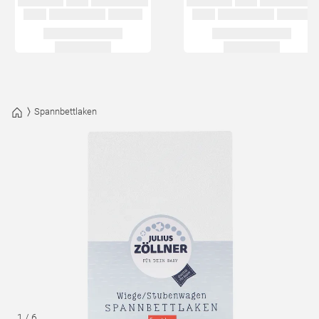
Spannbettlaken
1
/
6