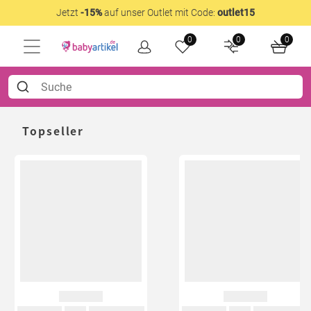
Jetzt
-15%
auf unser Outlet mit Code:
outlet15
0
0
0
Topseller