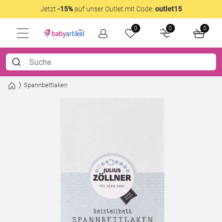
Jetzt
-15%
auf unser Outlet mit Code:
outlet15
0
0
0
Spannbettlaken