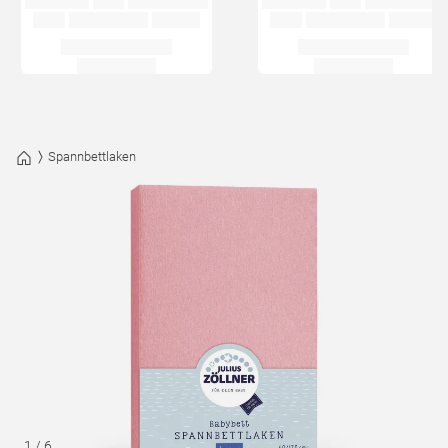
Spannbettlaken
1
/
6