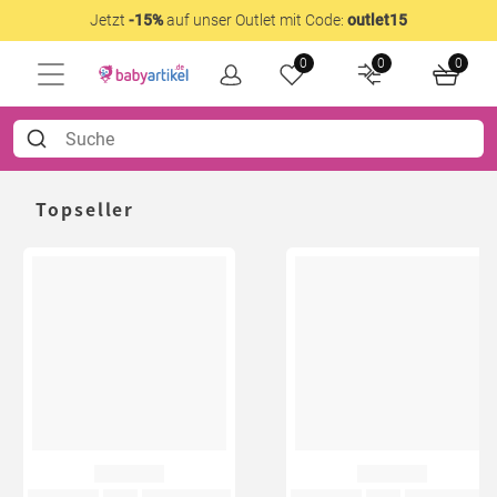
Jetzt
-15%
auf unser Outlet mit Code:
outlet15
0
0
0
Topseller