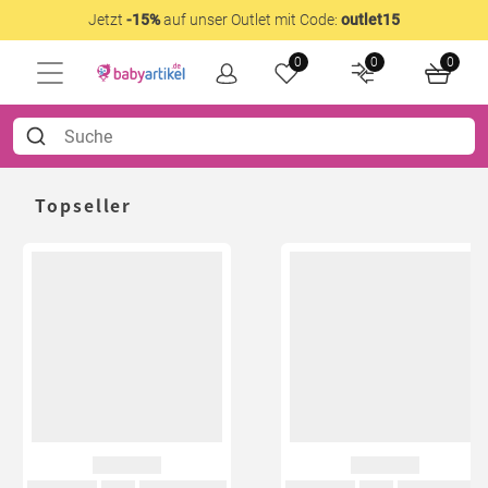
Jetzt
-15%
auf unser Outlet mit Code:
outlet15
0
0
0
Topseller