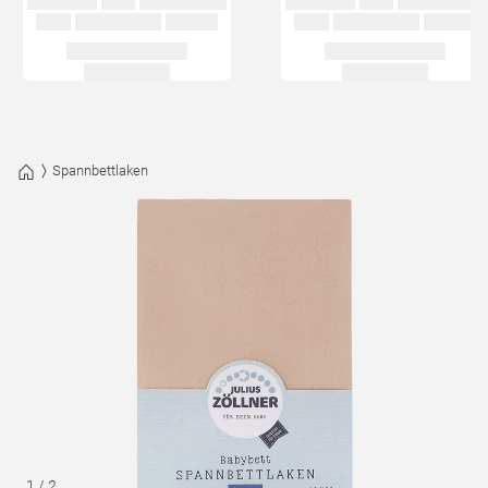
Spannbettlaken
1
/
2