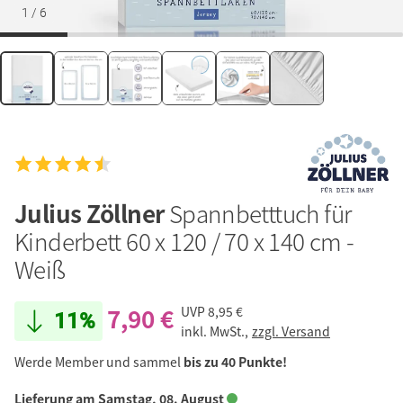
1
/
6
Julius Zöllner
Spannbetttuch für
Kinderbett 60 x 120 / 70 x 140 cm -
Weiß
7,90 €
UVP
8,95 €
11%
inkl. MwSt.,
zzgl. Versand
Werde Member und sammel
bis zu 40 Punkte!
Lieferung am Samstag, 08. August