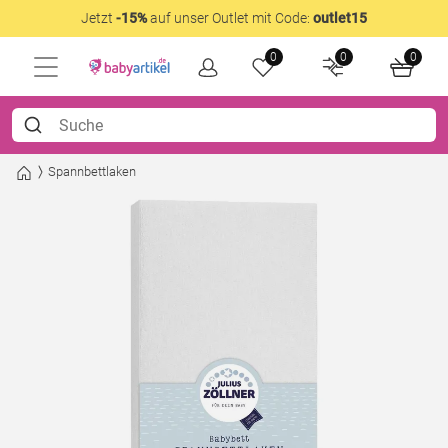
Jetzt
-15%
auf unser Outlet mit Code:
outlet15
0
0
0
Spannbettlaken