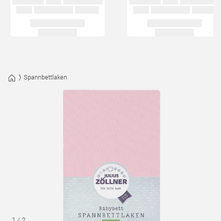
Spannbettlaken
1
/
2