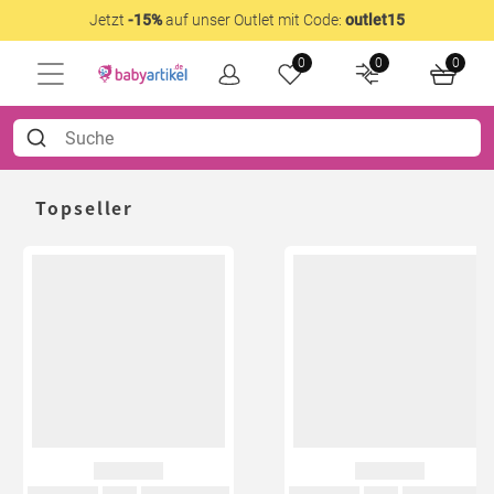
Jetzt
-15%
auf unser Outlet mit Code:
outlet15
0
0
0
Topseller