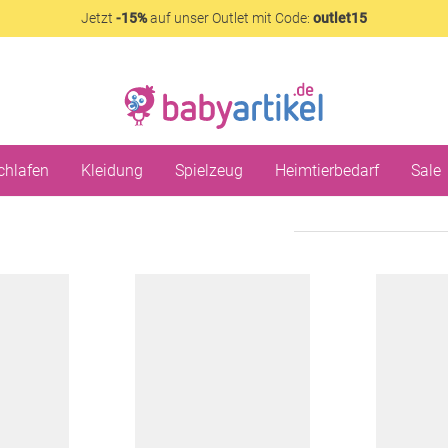
Jetzt
-15%
auf unser Outlet mit Code:
outlet15
chlafen
Kleidung
Spielzeug
Heimtierbedarf
Sale