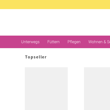
Unterwegs
Füttern
Pflegen
Wohnen & S
Topseller