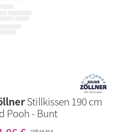
öllner
Stillkissen 190 cm
ed Pooh - Bunt
UVP
64,95 €