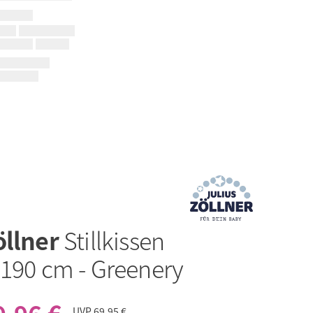
öllner
Stillkissen
 190 cm - Greenery
UVP
69,95 €