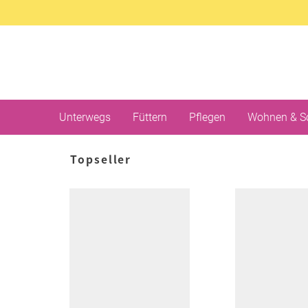
Unterwegs
Füttern
Pflegen
Wohnen & S
Topseller