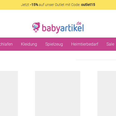
Jetzt
-15%
auf unser Outlet mit Code:
outlet15
chlafen
Kleidung
Spielzeug
Heimtierbedarf
Sale