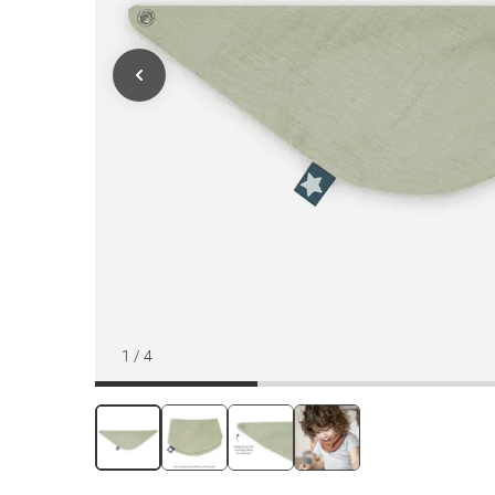
1
/
4