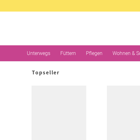
Unterwegs
Füttern
Pflegen
Wohnen & S
Topseller