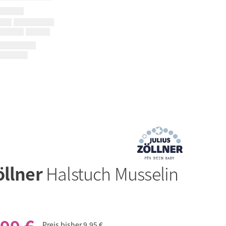
öllner
Halstuch Musselin
Preis bisher
9,95 €