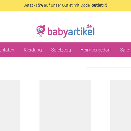
Jetzt
-15%
auf unser Outlet mit Code:
outlet15
chlafen
Kleidung
Spielzeug
Heimtierbedarf
Sale