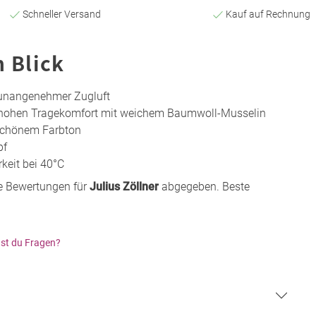
Schneller Versand
Kauf auf Rechnung
n Blick
unangenehmer Zugluft
n hohen Tragekomfort mit weichem Baumwoll-Musselin
schönem Farbton
pf
eit bei 40°C
e Bewertungen für
Julius Zöllner
abgegeben. Beste
st du Fragen?