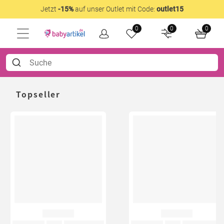
Jetzt
-15%
auf unser Outlet mit Code:
outlet15
0
0
0
Topseller