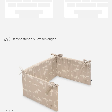
Babynestchen & Bettschlangen
1
/
7