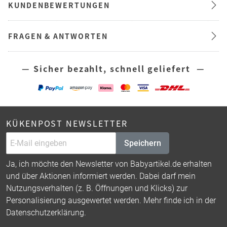
KUNDENBEWERTUNGEN
FRAGEN & ANTWORTEN
— Sicher bezahlt, schnell geliefert —
KÜKENPOST NEWSLETTER
Speichern
Ja, ich möchte den Newsletter von Babyartikel.de erhalten
und über Aktionen informiert werden. Dabei darf mein
Nutzungsverhalten (z. B. Öffnungen und Klicks) zur
Personalisierung ausgewertet werden. Mehr finde ich in der
Datenschutzerklärung
.