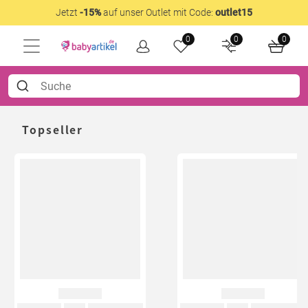
Jetzt
-15%
auf unser Outlet mit Code:
outlet15
0
0
0
Topseller