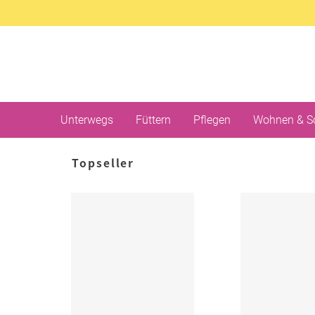
Unterwegs
Füttern
Pflegen
Wohnen & S
Topseller