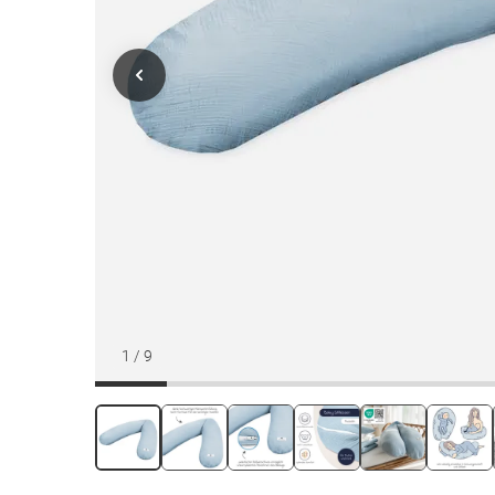
1
/
9