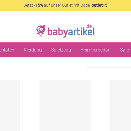
Jetzt
-15%
auf unser Outlet mit Code:
outlet15
chlafen
Kleidung
Spielzeug
Heimtierbedarf
Sale