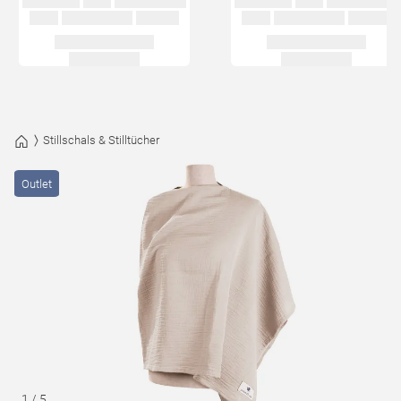
Stillschals & Stilltücher
Outlet
1
/
5