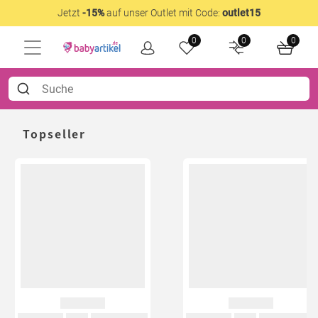
Jetzt
-15%
auf unser Outlet mit Code:
outlet15
0
0
0
Topseller