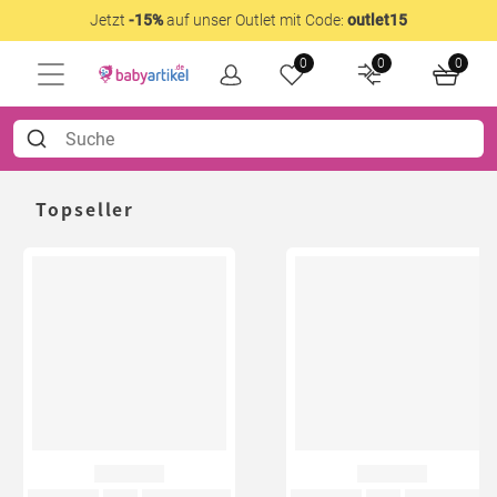
Jetzt
-15%
auf unser Outlet mit Code:
outlet15
0
0
0
Topseller