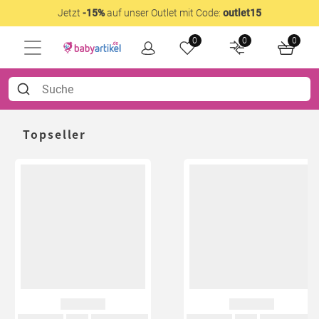
Jetzt
-15%
auf unser Outlet mit Code:
outlet15
0
0
0
Topseller