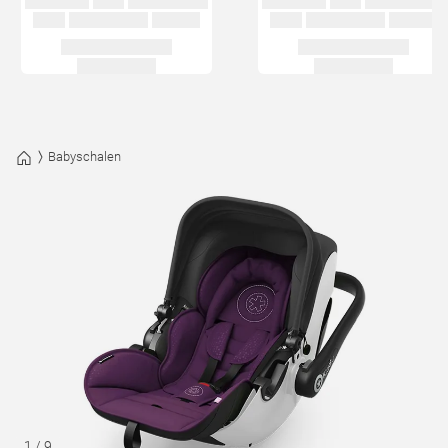
Babyschalen
1
/
9