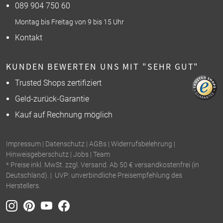
089 904 750 60
Montag bis Freitag von 9 bis 15 Uhr
Kontakt
KUNDEN BEWERTEN UNS MIT "SEHR GUT"
Trusted Shops zertifiziert
Geld-zurück-Garantie
Kauf auf Rechnung möglich
Impressum
|
Datenschutz
|
AGBs
|
Widerrufsbelehrung
|
Hinweisgeberschutz
|
Jobs
|
Team
* Preise inkl. MwSt. zzgl. Versand. Ab 50 € versandkostenfrei (in
Deutschland). | UVP: unverbindliche Preisempfehlung des
Herstellers.