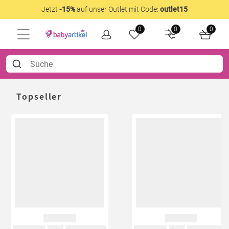
Jetzt
-15%
auf unser Outlet mit Code:
outlet15
0
0
0
Topseller