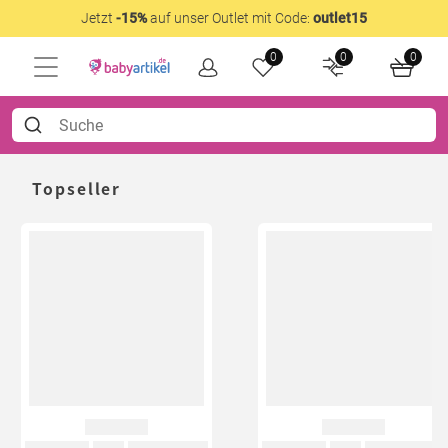
Jetzt
-15%
auf unser Outlet mit Code:
outlet15
0
0
0
Topseller