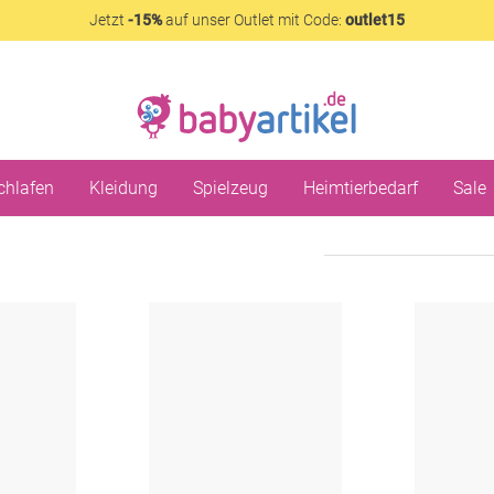
Jetzt
-15%
auf unser Outlet mit Code:
outlet15
chlafen
Kleidung
Spielzeug
Heimtierbedarf
Sale