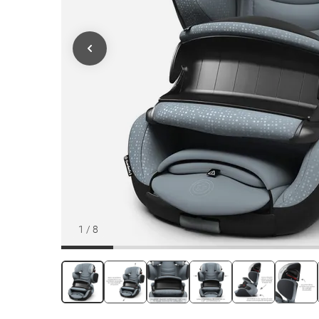
1
/
8