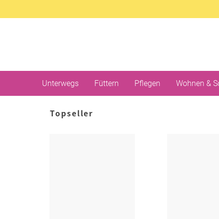
Unterwegs
Füttern
Pflegen
Wohnen & S
Topseller