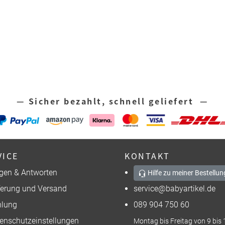
— Sicher bezahlt, schnell geliefert —
VICE
KONTAKT
gen & Antworten
Hilfe zu meiner Bestellun
ferung und Versand
service@babyartikel.de
lung
089 904 750 60
enschutzeinstellungen
Montag bis Freitag von 9 bis 