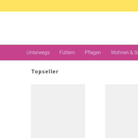
Unterwegs
Füttern
Pflegen
Wohnen & S
Topseller