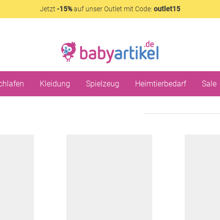
Jetzt
-15%
auf unser Outlet mit Code:
outlet15
chlafen
Kleidung
Spielzeug
Heimtierbedarf
Sale