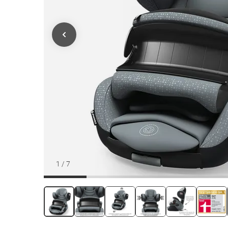
1
/
7