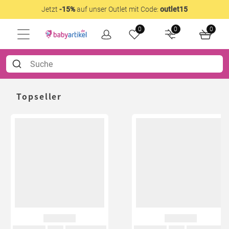
Jetzt
-15%
auf unser Outlet mit Code:
outlet15
0
0
0
Topseller