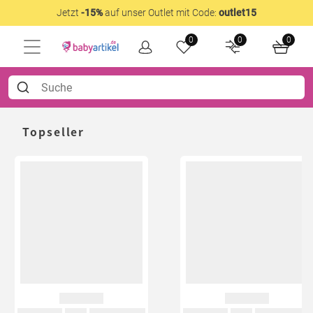
Jetzt
-15%
auf unser Outlet mit Code:
outlet15
0
0
0
Topseller