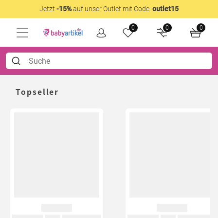
Jetzt
-15%
auf unser Outlet mit Code:
outlet15
0
0
0
Topseller