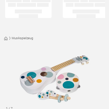
Musikspielzeug
1
/
7