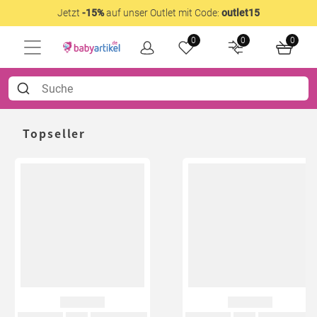
Jetzt
-15%
auf unser Outlet mit Code:
outlet15
0
0
0
Topseller