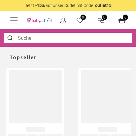
Jetzt
-15%
auf unser Outlet mit Code:
outlet15
0
0
0
Topseller