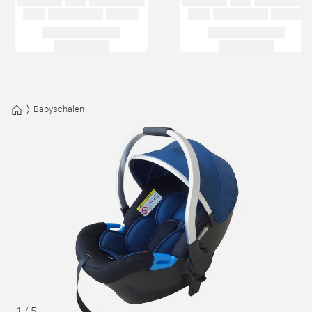
Babyschalen
1
/
5