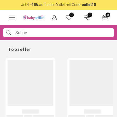
Jetzt
-15%
auf unser Outlet mit Code:
outlet15
0
0
0
Topseller