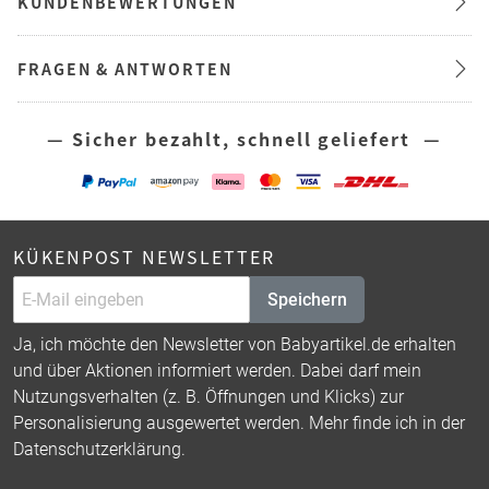
KUNDENBEWERTUNGEN
FRAGEN & ANTWORTEN
— Sicher bezahlt, schnell geliefert —
KÜKENPOST NEWSLETTER
Speichern
Ja, ich möchte den Newsletter von Babyartikel.de erhalten
und über Aktionen informiert werden. Dabei darf mein
Nutzungsverhalten (z. B. Öffnungen und Klicks) zur
Personalisierung ausgewertet werden. Mehr finde ich in der
Datenschutzerklärung
.