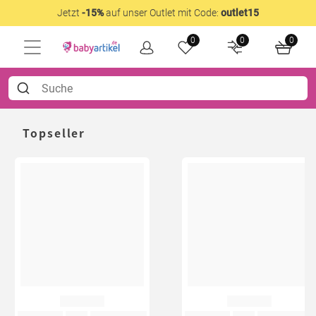
Jetzt
-15%
auf unser Outlet mit Code:
outlet15
0
0
0
Topseller