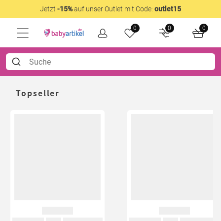
Jetzt
-15%
auf unser Outlet mit Code:
outlet15
0
0
0
Topseller