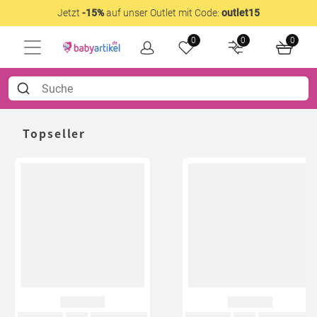
Jetzt
-15%
auf unser Outlet mit Code:
outlet15
0
0
0
Topseller