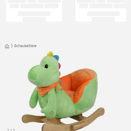
Schaukeltiere
1
/
1