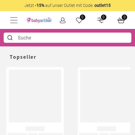
Jetzt
-15%
auf unser Outlet mit Code:
outlet15
0
0
0
Topseller