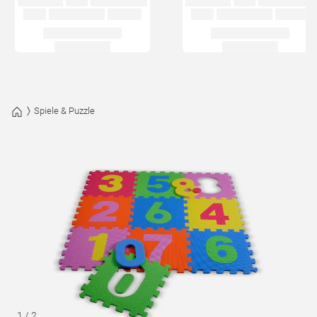
Spiele & Puzzle
1
/
2