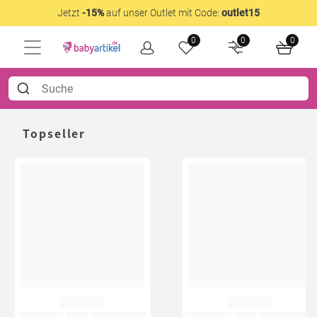
Jetzt
-15%
auf unser Outlet mit Code:
outlet15
0
0
0
Topseller