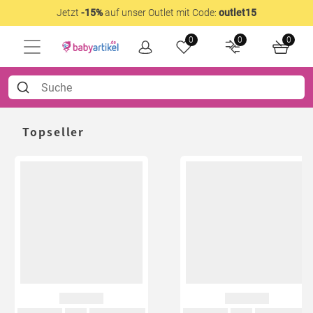
Jetzt
-15%
auf unser Outlet mit Code:
outlet15
0
0
0
Topseller