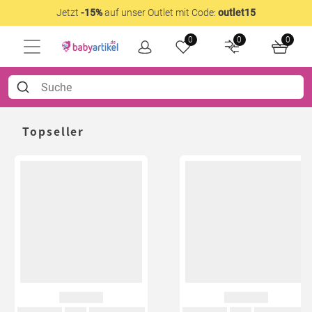
Jetzt
-15%
auf unser Outlet mit Code:
outlet15
0
0
0
Topseller