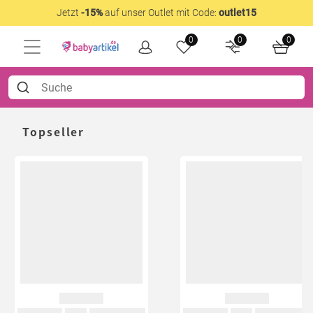
Jetzt
-15%
auf unser Outlet mit Code:
outlet15
0
0
0
Topseller