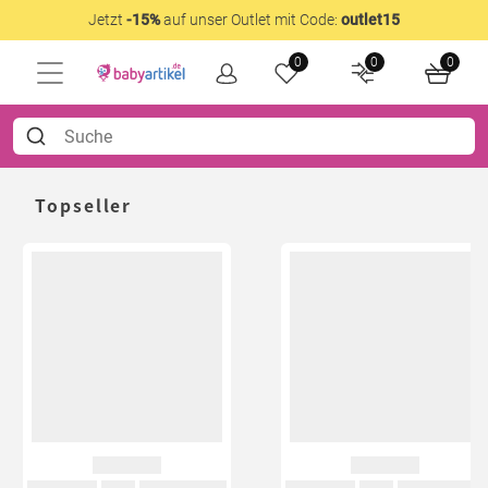
Jetzt
-15%
auf unser Outlet mit Code:
outlet15
0
0
0
Topseller