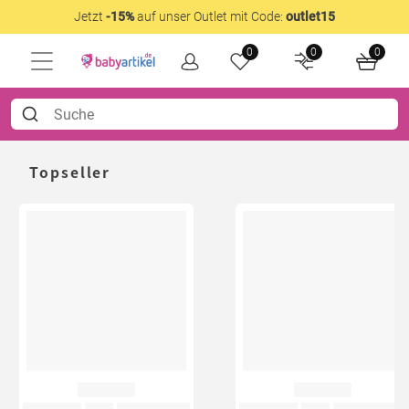
Jetzt
-15%
auf unser Outlet mit Code:
outlet15
0
0
0
Topseller