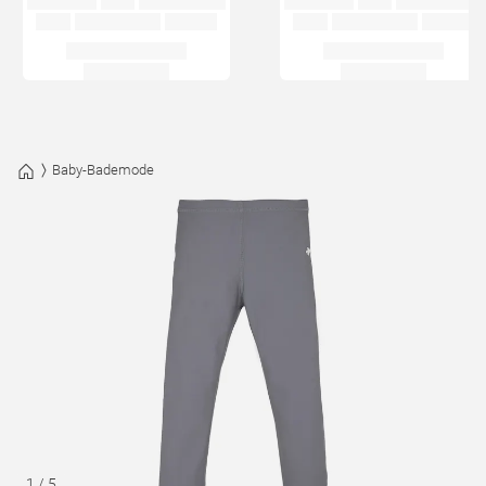
Baby-Bademode
1
/
5