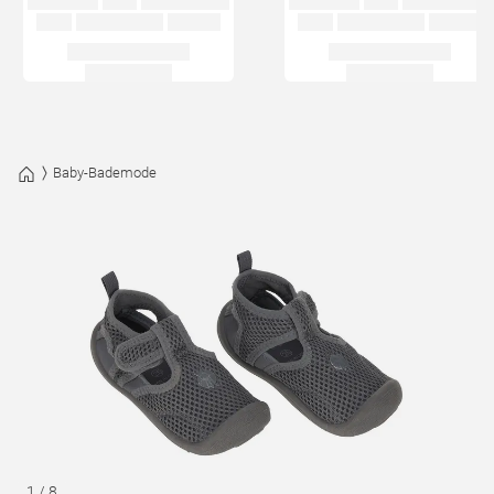
Baby-Bademode
1
/
8