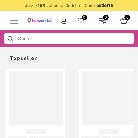
Jetzt
-15%
auf unser Outlet mit Code:
outlet15
0
0
0
Topseller