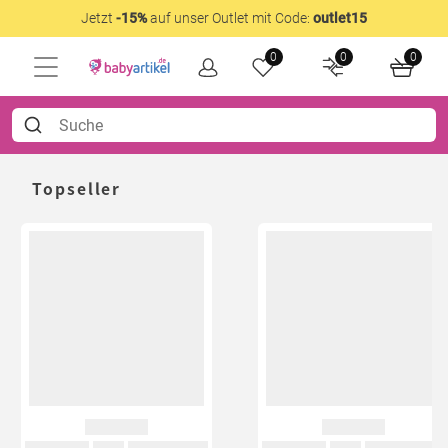
Jetzt
-15%
auf unser Outlet mit Code:
outlet15
0
0
0
Topseller