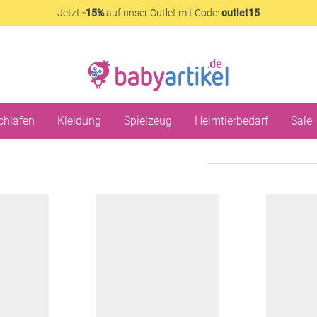
Jetzt
-15%
auf unser Outlet mit Code:
outlet15
chlafen
Kleidung
Spielzeug
Heimtierbedarf
Sale