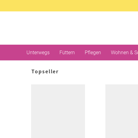
Unterwegs
Füttern
Pflegen
Wohnen & S
Topseller