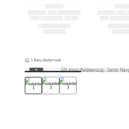
Baby-Bademode
1
/
3