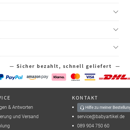
— Sicher bezahlt, schnell geliefert —
VICE
KONTAKT
gen & Antworten
Hilfe zu meiner Bestellun
ferung und Versand
service@babyartikel.de
lung
089 904 750 60