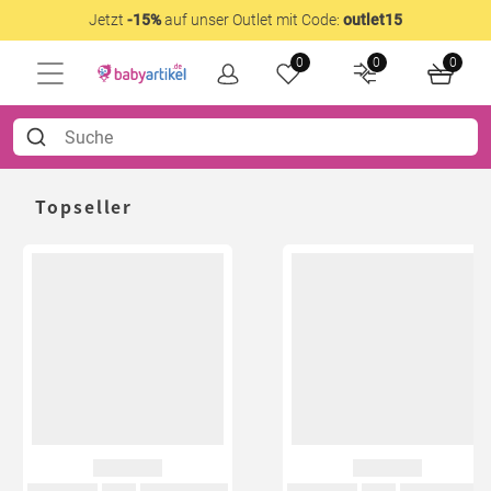
Jetzt
-15%
auf unser Outlet mit Code:
outlet15
0
0
0
Topseller