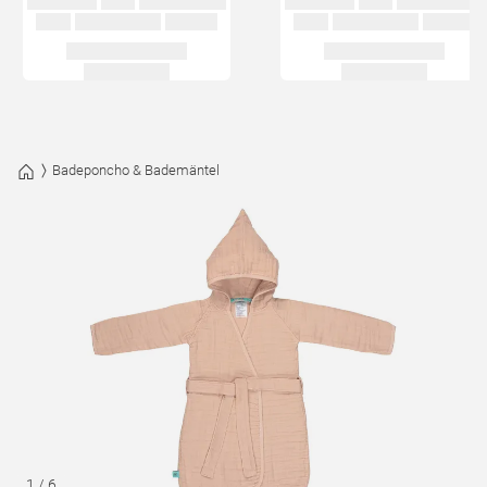
Badeponcho & Bademäntel
1
/
6