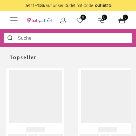
Jetzt
-15%
auf unser Outlet mit Code:
outlet15
0
0
0
Topseller