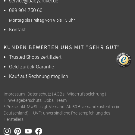
service@babyartikel.de
089 904 750 60
Montag bis Freitag von 9 bis 15 Uhr
Kontakt
KUNDEN BEWERTEN UNS MIT "SEHR GUT"
Trusted Shops zertifiziert
Geld-zurück-Garantie
Kauf auf Rechnung möglich
Impressum
|
Datenschutz
|
AGBs
|
Widerrufsbelehrung
|
Hinweisgeberschutz
|
Jobs
|
Team
* Preise inkl. MwSt. zzgl. Versand. Ab 50 € versandkostenfrei (in
Deutschland). | UVP: unverbindliche Preisempfehlung des
Herstellers.