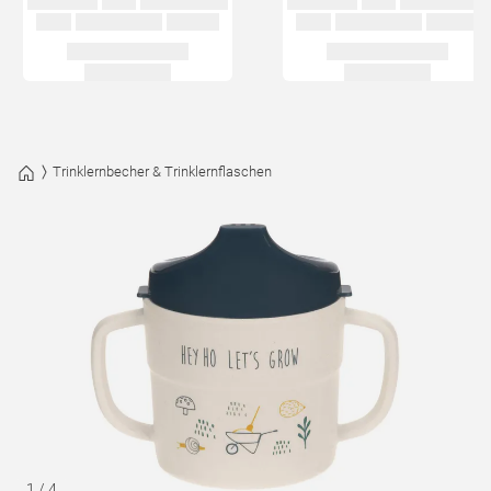
Trinklernbecher & Trinklernflaschen
1
/
4