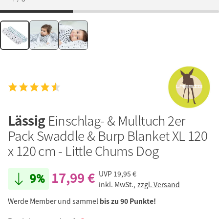
Lässig
Einschlag- & Mulltuch 2er
Pack Swaddle & Burp Blanket XL 120
x 120 cm - Little Chums Dog
17,99 €
UVP
19,95 €
9%
inkl. MwSt.,
zzgl. Versand
Werde Member und sammel
bis zu 90 Punkte!