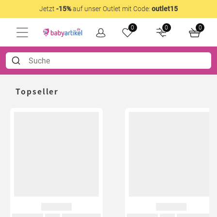
Jetzt
-15%
auf unser Outlet mit Code:
outlet15
0
0
0
Topseller