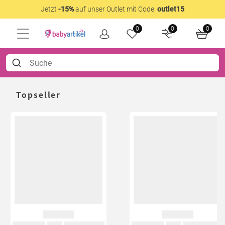
Jetzt
-15%
auf unser Outlet mit Code:
outlet15
0
0
0
Topseller