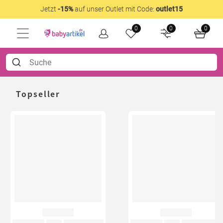
Jetzt
-15%
auf unser Outlet mit Code:
outlet15
0
0
0
Topseller