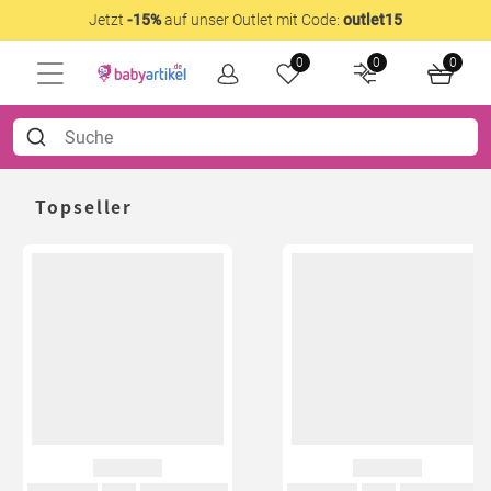
Jetzt
-15%
auf unser Outlet mit Code:
outlet15
0
0
0
Topseller