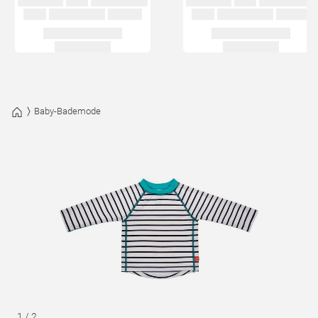
Baby-Bademode
1
/
2