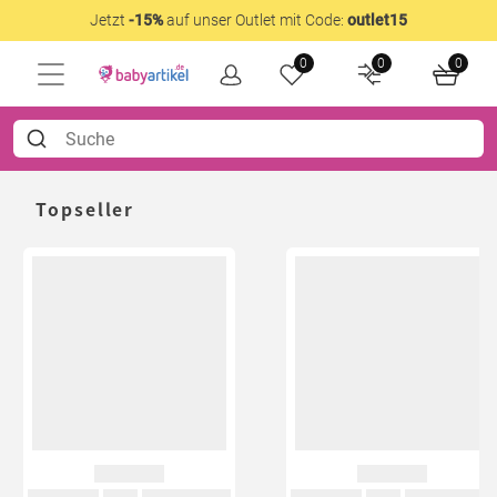
Jetzt
-15%
auf unser Outlet mit Code:
outlet15
0
0
0
Topseller