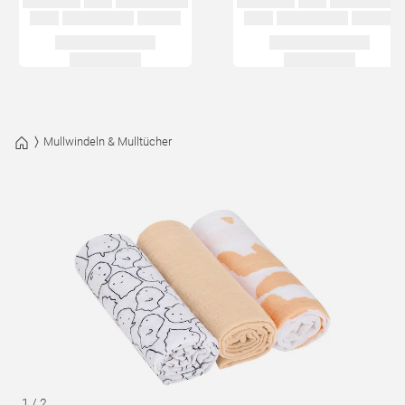
Mullwindeln & Mulltücher
1
/
2