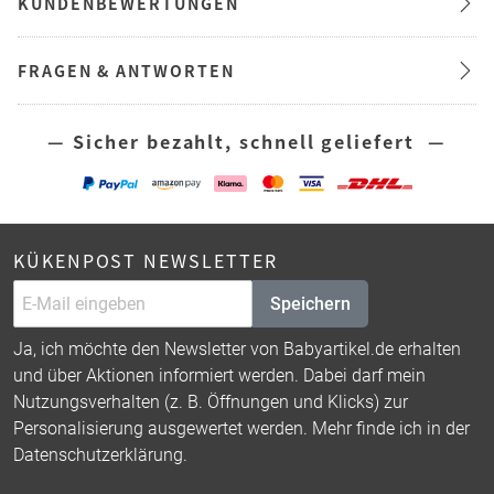
KUNDENBEWERTUNGEN
FRAGEN & ANTWORTEN
— Sicher bezahlt, schnell geliefert —
KÜKENPOST NEWSLETTER
Speichern
Ja, ich möchte den Newsletter von Babyartikel.de erhalten
und über Aktionen informiert werden. Dabei darf mein
Nutzungsverhalten (z. B. Öffnungen und Klicks) zur
Personalisierung ausgewertet werden. Mehr finde ich in der
Datenschutzerklärung
.