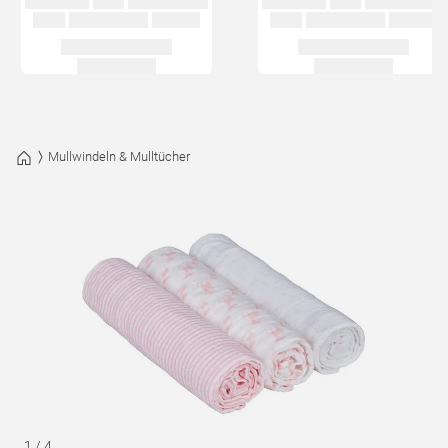
Mullwindeln & Mulltücher
1
/
4