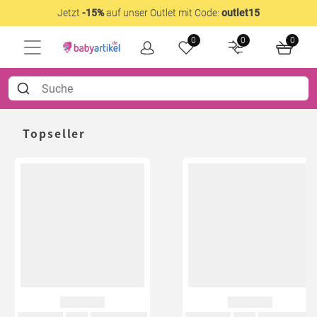
Jetzt
-15%
auf unser Outlet mit Code:
outlet15
0
0
0
Topseller