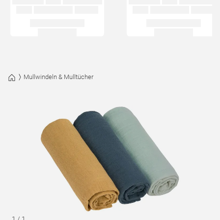
Mullwindeln & Mulltücher
1
/
1