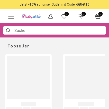
Jetzt
-15%
auf unser Outlet mit Code:
outlet15
0
0
0
Topseller