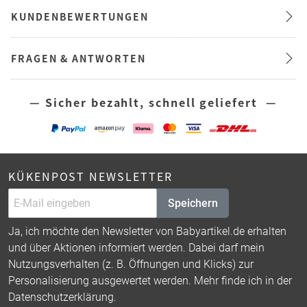
KUNDENBEWERTUNGEN
FRAGEN & ANTWORTEN
— Sicher bezahlt, schnell geliefert —
KÜKENPOST NEWSLETTER
Speichern
Ja, ich möchte den Newsletter von Babyartikel.de erhalten
und über Aktionen informiert werden. Dabei darf mein
Nutzungsverhalten (z. B. Öffnungen und Klicks) zur
Personalisierung ausgewertet werden. Mehr finde ich in der
Datenschutzerklärung
.