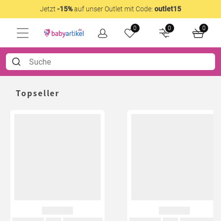
Jetzt
-15%
auf unser Outlet mit Code:
outlet15
0
0
0
Topseller