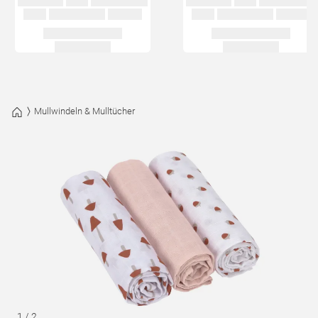
Mullwindeln & Mulltücher
1
/
2