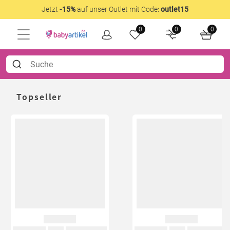
Jetzt
-15%
auf unser Outlet mit Code:
outlet15
0
0
0
Topseller