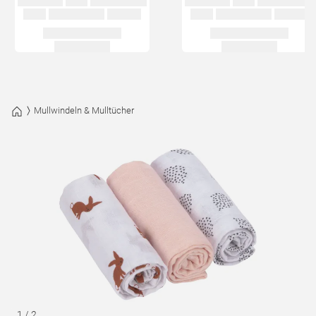
Mullwindeln & Mulltücher
1
/
2