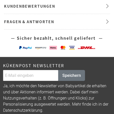
KUNDENBEWERTUNGEN
FRAGEN & ANTWORTEN
— Sicher bezahlt, schnell geliefert —
KÜKENPOST NEWSLETTER
Speichern
Ja, ich möchte den Newsletter von Babyartikel.de erhalten
und über Aktionen informiert werden. Dabei darf mein
Nutzungsverhalten (z. B. Öffnungen und Klicks) zur
Personalisierung ausgewertet werden. Mehr finde ich in der
Datenschutzerklärung
.