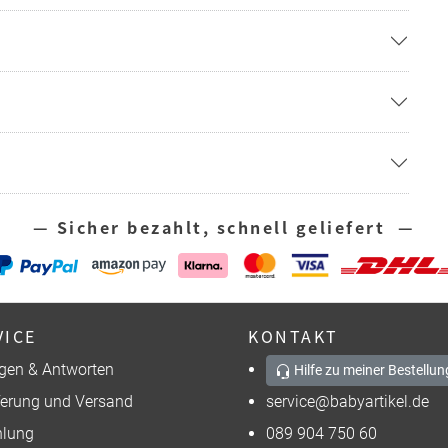
— Sicher bezahlt, schnell geliefert —
VICE
KONTAKT
gen & Antworten
Hilfe zu meiner Bestellun
ferung und Versand
service@babyartikel.de
lung
089 904 750 60