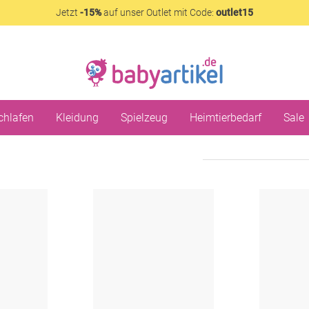
Jetzt
-15%
auf unser Outlet mit Code:
outlet15
chlafen
Kleidung
Spielzeug
Heimtierbedarf
Sale