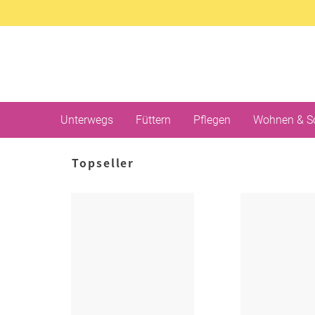
Unterwegs
Füttern
Pflegen
Wohnen & S
Topseller